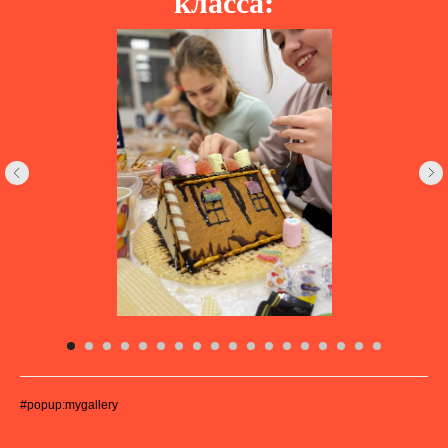
класса:
#popup:mygallery