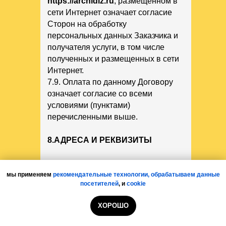
https://archidiz.ru
, размещенном в
сети Интернет означает согласие
Сторон на обработку
персональных данных Заказчика и
получателя услуги, в том числе
полученных и размещенных в сети
Интернет.
7.9. Оплата по данному Договору
означает согласие со всеми
условиями (пунктами)
перечисленными выше.
8.АДРЕСА И РЕКВИЗИТЫ
ИСПОЛНИТЕЛЬ: ИП Гончар
Анастасия Валентиновна
мы применяем
рекомендательные технологии,
обрабатываем данные
посетителей
,
и
cookie
Юридический
адрес:140128,Московская область
ХОРОШО
Раменский район деревня
Клишева улица школьная дом 78 .