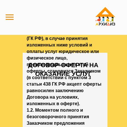
1. ОБЩИЕ УСЛОВИЯ
1.1. В соответствии с пунктом 2
статьи 437 Гражданского
Кодекса Российской Федерации
(ГК РФ), в случае принятия
изложенных ниже условий и
оплаты услуг юридическое или
физическое лицо,
ДОГОВОР-ОФЕРТА НА
производящее акцепт этой
оферты, становится Заказчиком
ОКАЗАНИЕ УСЛУГ
(в соответствии с пунктом 3
статьи 438 ГК РФ акцепт оферты
равносилен заключению
Договора на условиях,
изложенных в оферте).
1.2. Моментом полного и
безоговорочного принятия
Заказчиком предложения