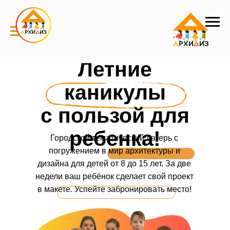
Летние
каникулы
с пользой для
ребенка!
Городской тематический лагерь с
погружением в мир архитектуры и
дизайна для детей от 8 до 15 лет. За две
недели ваш ребёнок сделает свой проект
в макете. Успейте забронировать место!