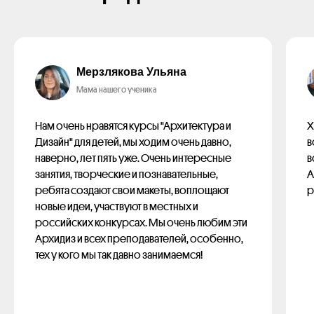
Мерзлякова Ульяна
Мама нашего ученика
Нам очень нравятся курсы "Архитектура и
Х
Дизайн" для детей, мы ходим очень давно,
в
наверно, лет пять уже. Очень интересные
в
занятия, творческие и познавательные,
А
ребята создают свои макеты, воплощают
р
новые идеи, участвуют в местных и
российских конкурсах. Мы очень любим эти
Архидиз и всех преподавателей, особенно,
тех у кого мы так давно занимаемся!